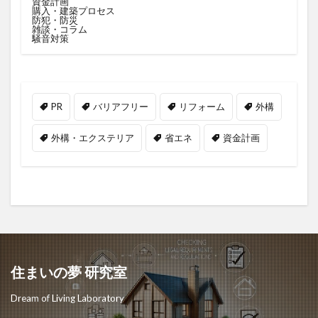
資金計画
購入・建築プロセス
防犯・防災
雑談・コラム
騒音対策
PR
バリアフリー
リフォーム
外構
外構・エクステリア
省エネ
資金計画
住まいの夢 研究室
Dream of Living Laboratory