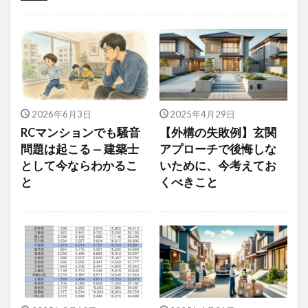
注文住宅の基本
住宅の機能・性能
購入・建築プロセス
2026年6月3日
2025年4月29日
RCマンションでも騒音
【外構の失敗例】玄関
問題は起こる — 建築士
アプローチで後悔しな
として今ならわかるこ
いために、今考えてお
と
くべきこと