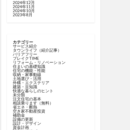
2024年12月
2024年11月
2024年10月
2023年8月
カテゴリー
サービス紹介
タウンライフ（紹介記事）
バリアフリー
ブレイクTIME
リフォーム・リノベーション
住まいの基礎知識
住宅の機能・性能
収納・家事動線
土地選び・活用
外構・エクステリア
建築・豆知識
快適な暮らしのヒント
未分類
注文住宅の基本
相談乗ります（無料）
省エネ・断熱
空き家不動産投資
補助金
設備の更新
設計・デザイン
資金計画