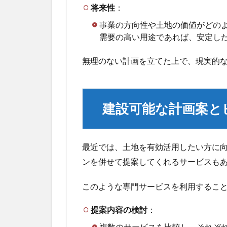
を
将来性
：
活
用
事業の方向性や土地の価値がどの
す
需要の高い用途であれば、安定し
る
無理のない計画を立てた上で、現実的
4
まと
め：
信頼
建設可能な計画案と
でき
る専
門家
の力
最近では、土地を有効活用したい方に
を借
りて
ンを併せて提案してくれるサービスも
解決
を目
このような専門サービスを利用するこ
指そ
う
提案内容の検討
：
複数のサービスを比較し、それぞ