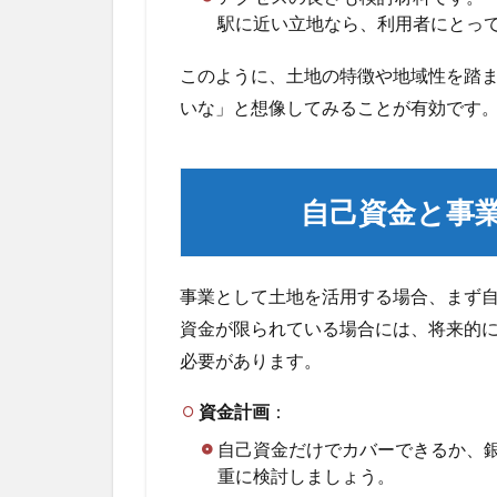
据
駅に近い立地なら、利用者にとっ
え
る
このように、土地の特徴や地域性を踏
3
いな」と想像してみることが有効です
建
設
可
能
自己資金と事
な
計
画
案
事業として土地を活用する場合、まず
と
資金が限られている場合には、将来的
ビ
必要があります。
ジ
ネ
ス
資金計画
：
プ
自己資金だけでカバーできるか、
ラ
重に検討しましょう。
ン