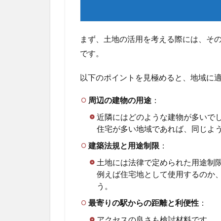
施設
の
「相
応し
まず、土地の活用を考える際には、そ
さ」
です。
を考
える
以下のポイントを見極めると、地域に
2
自
周辺の建物の用途
：
己
資
近隣にはどのような建物が多いで
金
住宅が多い地域であれば、同じよ
と
建築法規と用途制限
：
事
業
土地には法律で定められた用途制
の
例えば住宅地として使用するのか
将
う。
来
性
最寄りの駅からの距離と利便性
：
を
見
アクセスの良さも検討材料です。