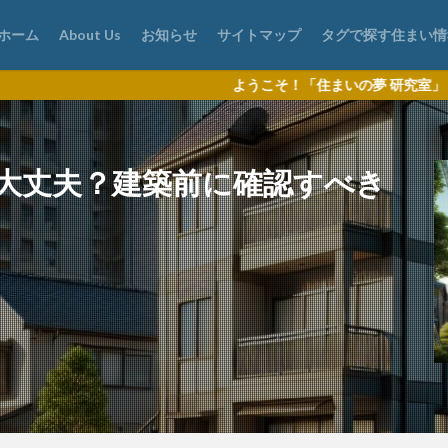
ホーム
About Us
お知らせ
サイトマップ
タグで探す住まい情
ようこそ！「住まいの夢 研究室」（DL2）は、マイホ
大丈夫？建築前に確認すべき