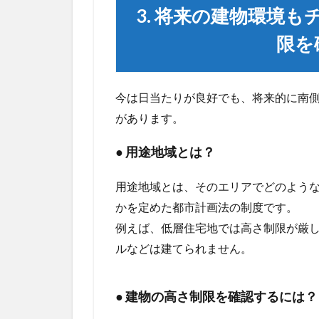
制限を
3. 将来の建物環境
確認す
るに
限を
は？
4
4.
今は日当たりが良好でも、将来的に南
実
があります。
際
に
● 用途地域とは？
日
当
た
用途地域とは、そのエリアでどのよう
り
かを定めた都市計画法の制度です。
を
確
例えば、低層住宅地では高さ制限が厳
認
ルなどは建てられません。
す
る
方
● 建物の高さ制限を確認するには？
法