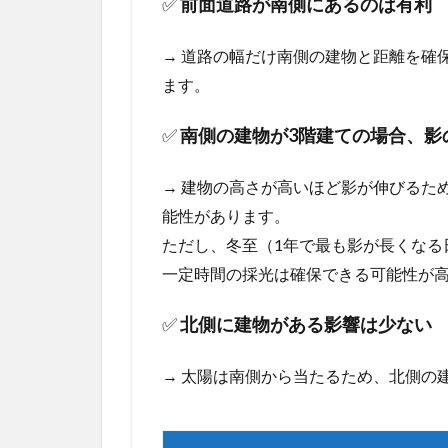
✅
前面道路が南側にあるのは有利
建物
環境
もチ
→ 道路の幅だけ南側の建物と距離を確
ェッ
ます。
ク！
用途
地域
✅
南側の建物が3階建ての場合、影
と高
さ制
→ 建物の高さが高いほど影が伸びるた
限を
確認
能性があります。
しよ
ただし、冬至（1年で最も影が長くなる
う
一定時間の採光は確保できる可能性が
3.0.1
● 用途
✅
北側に建物がある影響は少ない
地域と
は？
→ 太陽は南側から当たるため、北側の
3.0.2
● 建物
の高さ