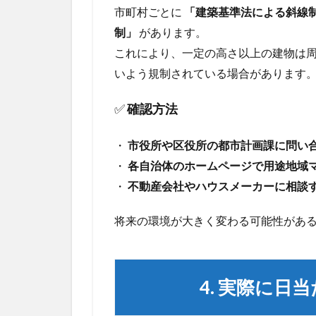
5
市町村ごとに
「建築基準法による斜線
5. ま
制」
があります。
と
これにより、一定の高さ以上の建物は
め：
日当
いよう規制されている場合があります
たり
の確
✅
確認方法
認は
事前
リサ
・
市役所や区役所の都市計画課に問い
ーチ
・
各自治体のホームページで用途地域
が重
・
不動産会社やハウスメーカーに相談
要！
将来の環境が大きく変わる可能性があ
4. 実際に日