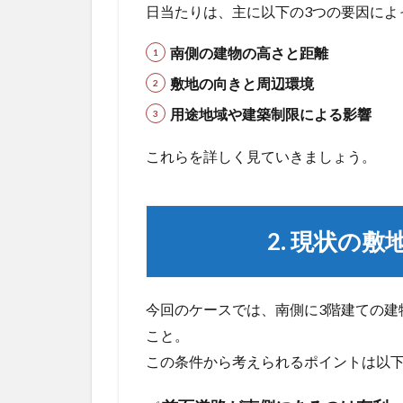
日当たりは、主に以下の3つの要因によ
は？
2
南側の建物の高さと距離
2.
敷地の向きと周辺環境
現
状
用途地域や建築制限による影響
の
敷
これらを詳しく見ていきましょう。
地
条
件
を
2. 現状の
整
理
し
よ
今回のケースでは、南側に3階建ての建
う
こと。
3
この条件から考えられるポイントは以
3. 将
来の