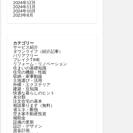
2024年12月
2024年11月
2024年10月
2023年8月
カテゴリー
サービス紹介
タウンライフ（紹介記事）
バリアフリー
ブレイクTIME
リフォーム・リノベーション
住まいの基礎知識
住宅の機能・性能
収納・家事動線
土地選び・活用
外構・エクステリア
建築・豆知識
快適な暮らしのヒント
未分類
注文住宅の基本
相談乗ります（無料）
省エネ・断熱
空き家不動産投資
補助金
設備の更新
設計・デザイン
資金計画