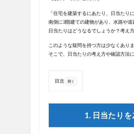
「住宅を建築するにあたり、日当たり
南側に3階建ての建物があり、水路や道
日当たりはどうなるでしょうか？考え
このような疑問を持つ方は少なくあり
そこで、日当たりの考え方や確認方法
目次
1
1. 日
当た
りを
1. 日当たり
左右
する
要因
と