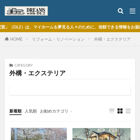
DL2）は、マイホームを夢見る人々のために、信頼できる情報をお届けする
HOME
リフォーム・リノベーション
外構・エクステリア
CATEGORY
外構・エクステリア
新着順
人気順
お勧めカテゴリ
注文住宅の基本
住宅の機能・性能
購入・建築プロセス