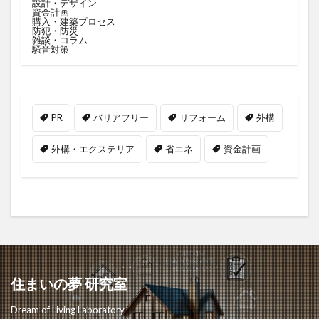
設計・デザイン
資金計画
購入・建築プロセス
防犯・防災
雑談・コラム
騒音対策
PR
バリアフリー
リフォーム
外構
外構・エクステリア
省エネ
資金計画
住まいの夢 研究室
Dream of Living Laboratory