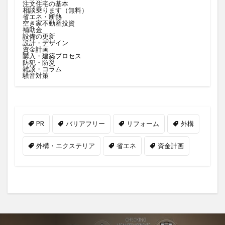
注文住宅の基本
相談乗ります（無料）
省エネ・断熱
空き家不動産投資
補助金
設備の更新
設計・デザイン
資金計画
購入・建築プロセス
防犯・防災
雑談・コラム
騒音対策
PR
バリアフリー
リフォーム
外構
外構・エクステリア
省エネ
資金計画