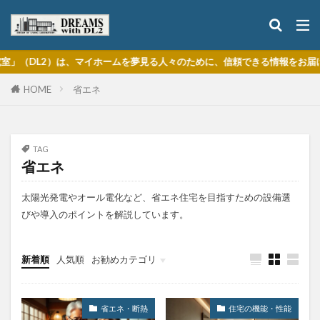
」（DL2）は、マイホームを夢見る人々のために、信頼できる情報をお届けす
HOME
省エネ
TAG
省エネ
太陽光発電やオール電化など、省エネ住宅を目指すための設備選
びや導入のポイントを解説しています。
新着順
人気順
お勧めカテゴリ
注文住宅の基本
住宅の機能・性能
購入・建築プロセス
省エネ・断熱
住宅の機能・性能