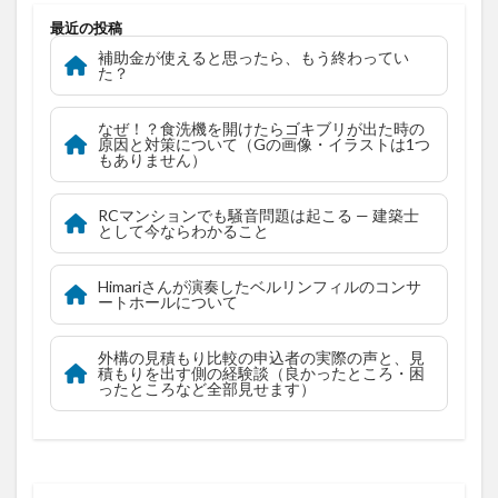
最近の投稿
補助金が使えると思ったら、もう終わってい
た？
なぜ！？食洗機を開けたらゴキブリが出た時の
原因と対策について（Gの画像・イラストは1つ
もありません）
RCマンションでも騒音問題は起こる — 建築士
として今ならわかること
Himariさんが演奏したベルリンフィルのコンサ
ートホールについて
外構の見積もり比較の申込者の実際の声と、見
積もりを出す側の経験談（良かったところ・困
ったところなど全部見せます）