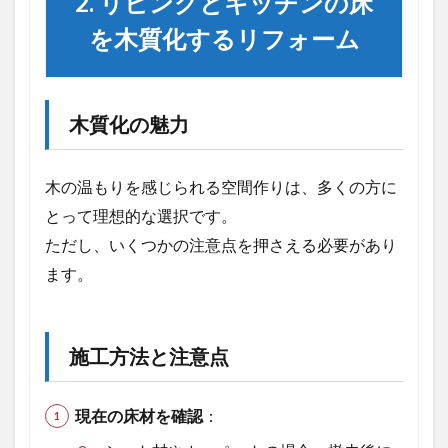
2. リビングとキッチンの床
2.2
を木質化するリフォーム
施工
方法
と注
意点
木質化の魅力
2.3
家具
の移
木の温もりを感じられる空間作りは、多くの方に
動と
とって理想的な選択です。
作業
ただし、いくつかの注意点を押さえる必要があり
3
ます。
まと
め：
リフ
ォー
施工方法と注意点
ム成
功の
ポイ
ント
現在の床材を確認
：