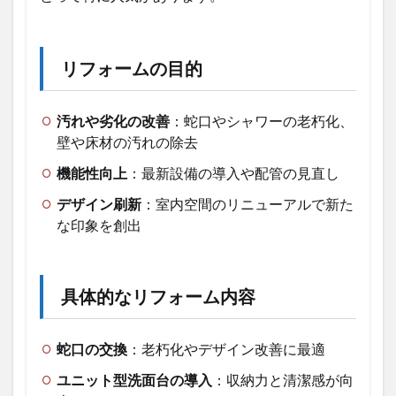
1.2
リフ
ォー
リフォームの目的
ムの
目的
汚れや劣化の改善
：蛇口やシャワーの老朽化、
1.3
壁や床材の汚れの除去
具体
的な
機能性向上
：最新設備の導入や配管の見直し
リフ
ォー
デザイン刷新
：室内空間のリニューアルで新た
ム内
な印象を創出
容
1.4
注意
点
具体的なリフォーム内容
2
2.
蛇口の交換
：老朽化やデザイン改善に最適
リ
ビ
ユニット型洗面台の導入
：収納力と清潔感が向
ン