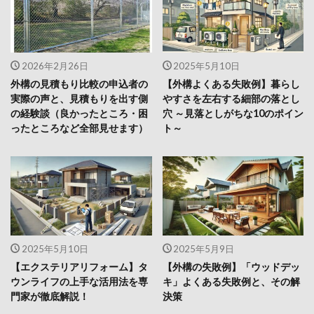
2026年2月26日
2025年5月10日
外構の見積もり比較の申込者の
【外構よくある失敗例】暮らし
実際の声と、見積もりを出す側
やすさを左右する細部の落とし
の経験談（良かったところ・困
穴 ～見落としがちな10のポイン
ったところなど全部見せます）
ト～
2025年5月10日
2025年5月9日
【エクステリアリフォーム】タ
【外構の失敗例】「ウッドデッ
ウンライフの上手な活用法を専
キ」よくある失敗例と、その解
門家が徹底解説！
決策