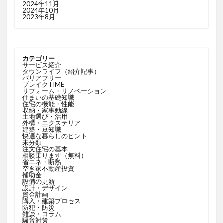
2024年11月
2024年10月
2023年8月
カテゴリー
サービス紹介
タウンライフ（紹介記事）
バリアフリー
ブレイクTIME
リフォーム・リノベーション
住まいの基礎知識
住宅の機能・性能
収納・家事動線
土地選び・活用
外構・エクステリア
建築・豆知識
快適な暮らしのヒント
未分類
注文住宅の基本
相談乗ります（無料）
省エネ・断熱
空き家不動産投資
補助金
設備の更新
設計・デザイン
資金計画
購入・建築プロセス
防犯・防災
雑談・コラム
騒音対策