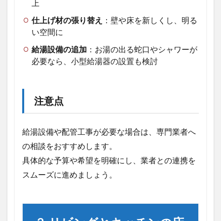
上
グ
と
仕上げ材の張り替え
：壁や床を新しくし、明る
キ
い空間に
ッ
チ
給湯設備の追加
：お湯の出る蛇口やシャワーが
ン
必要なら、小型給湯器の設置も検討
の
床
を
木
注意点
質
化
す
る
給湯設備や配管工事が必要な場合は、専門業者へ
リ
の相談をおすすめします。
フ
ォ
具体的な予算や希望を明確にし、業者との連携を
ー
スムーズに進めましょう。
ム
2.1
木質
化の
魅力