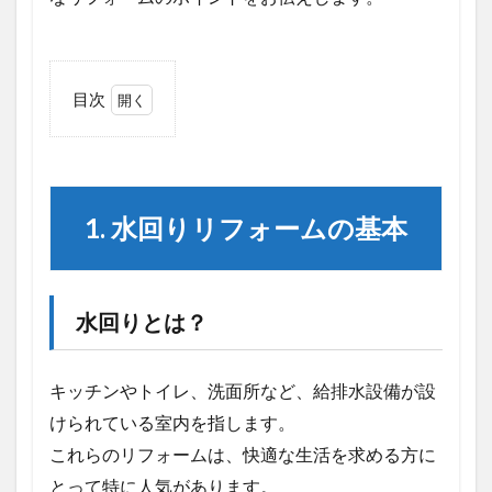
目次
1
1.
水
回
り
1. 水回りリフォームの基本
リ
フ
ォ
ー
水回りとは？
ム
の
基
本
キッチンやトイレ、洗面所など、給排水設備が設
1.1
けられている室内を指します。
水回
これらのリフォームは、快適な生活を求める方に
りと
は？
とって特に人気があります。