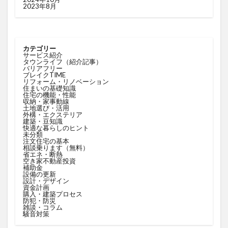
2023年8月
カテゴリー
サービス紹介
タウンライフ（紹介記事）
バリアフリー
ブレイクTIME
リフォーム・リノベーション
住まいの基礎知識
住宅の機能・性能
収納・家事動線
土地選び・活用
外構・エクステリア
建築・豆知識
快適な暮らしのヒント
未分類
注文住宅の基本
相談乗ります（無料）
省エネ・断熱
空き家不動産投資
補助金
設備の更新
設計・デザイン
資金計画
購入・建築プロセス
防犯・防災
雑談・コラム
騒音対策