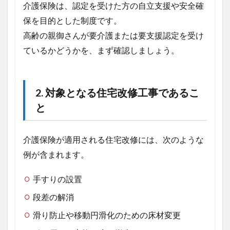
介護保険は、認定を受けた方の自立支援や安全確
いる
こと
保を目的とした制度です。
1.2
高齢の親御さんが要介護または要支援認定を受け
2. 対
ているかどうかを、まず確認しましょう。
象と
なる
住宅
改修
2.
対象となる住宅改修工事であるこ
工事
であ
と
るこ
と
介護保険が適用される住宅改修には、次のような
2
新築
例が含まれます。
工事
中の
手すりの設置
手す
り設
段差の解消
置は
適用
滑り防止や移動円滑化のための床材変更
でき
る？