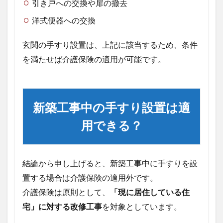
引き戸への交換や扉の撤去
2.1
洋式便器への交換
補
足：
玄関の手すり設置は、上記に該当するため、条件
新築
時に
を満たせば介護保険の適用が可能です。
適用
でき
ない
理由
新築工事中の手すり設置は適
3
引き
用できる？
渡し
後の
後付
けな
結論から申し上げると、新築工事中に手すりを設
ら適
置する場合は介護保険の適用外です。
用で
き
介護保険は原則として、
「現に居住している住
る？
宅」に対する改修工事
を対象としています。
3.1