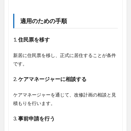
用シ
ミュ
レー
ショ
適用のための手順
ン
5
1.
住民票を移す
まと
め：
最適
新居に住民票を移し、正式に居住することが条件
な対
応策
です。
は？
5.1
2.
ケアマネージャーに相談する
ポイ
ント
ケアマネージャーを通じて、改修計画の相談と見
の整
理
積もりを行います。
5.2
関連
3.
事前申請を行う
記事