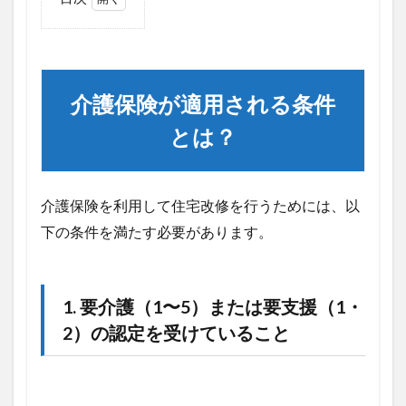
1
介護
保険
が適
用さ
介護保険が適用される条件
れる
条件
とは？
と
は？
1.1
介護保険を利用して住宅改修を行うためには、以
1. 要
介護
下の条件を満たす必要があります。
（1〜
5）ま
たは
要支
1.
要介護（1〜5）または要支援（1・
援
2）の認定を受けていること
（1・
2）の
認定
を受
けて