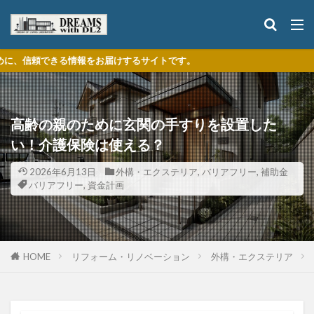
お届けするサイトです。
高齢の親のために玄関の手すりを設置した
い！介護保険は使える？
2026年6月13日
外構・エクステリア
,
バリアフリー
,
補助金
バリアフリー
,
資金計画
HOME
リフォーム・リノベーション
外構・エクステリア