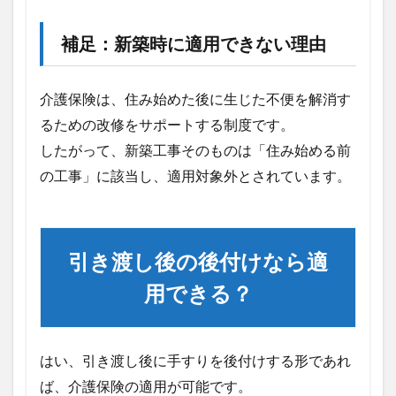
適用
のた
めの
補足：新築時に適用できない理由
手順
4
介護保険は、住み始めた後に生じた不便を解消す
介護
保険
るための改修をサポートする制度です。
を利
したがって、新築工事そのものは「住み始める前
用す
るこ
の工事」に該当し、適用対象外とされています。
とで
費用
は抑
えら
れ
引き渡し後の後付けなら適
る？
用できる？
4.1
事
例：
手す
はい、引き渡し後に手すりを後付けする形であれ
り設
置費
ば、介護保険の適用が可能です。