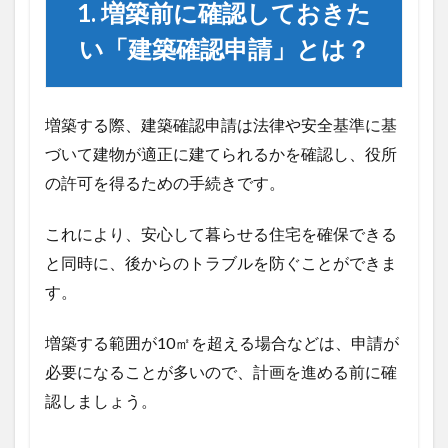
確認
1. 増築前に確認しておきた
して
おき
い「建築確認申請」とは？
たい
「建
築確
認申
増築する際、建築確認申請は法律や安全基準に基
請」
づいて建物が適正に建てられるかを確認し、役所
と
は？
の許可を得るための手続きです。
2
2.
これにより、安心して暮らせる住宅を確保できる
敷
と同時に、後からのトラブルを防ぐことができま
地
の
す。
用
途
地
増築する範囲が10㎡を超える場合などは、申請が
域
必要になることが多いので、計画を進める前に確
を
確
認しましょう。
認
し