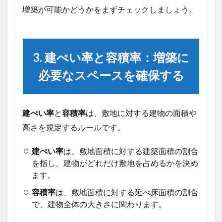
をつ
増築が可能かどうかをまずチェックしましょう。
けよ
う！
近隣
との
調和
3. 建ぺい率と容積率：増築に
を大
切に
必要なスペースを確保する
5
5.
専
建ぺい率
と
容積率
は、敷地に対する建物の面積や
門
高さを規定するルールです。
家
に
依
建ぺい率
は、敷地面積に対する建築面積の割合
頼
を指し、建物がどれだけ敷地を占めるかを決め
す
る
ます。
こ
容積率
は、敷地面積に対する延べ床面積の割合
と
で
で、建物全体の大きさに関わります。
安
心