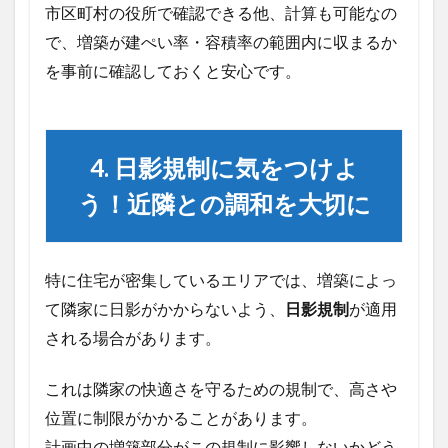
市区町村の役所で確認できる他、計算も可能なの
し
て
で、増築が建ぺい率・容積率の範囲内に収まるか
増
を事前に確認しておくと安心です。
築
計
画
を
進
4. 日影規制に気をつけよ
め
よ
う！近隣との調和を大切に
う
特に住宅が密集しているエリアでは、増築によっ
て隣家に日影がかからないよう、
日影規制
が適用
される場合があります。
これは隣家の快適さを守るための規制で、高さや
位置に制限がかかることがあります。
計画中の増築部分がこの規制に影響しないかどう