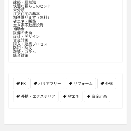
建築・豆知識
快適な暮らしのヒント
未分類
注文住宅の基本
相談乗ります（無料）
省エネ・断熱
空き家不動産投資
補助金
設備の更新
設計・デザイン
資金計画
購入・建築プロセス
防犯・防災
雑談・コラム
騒音対策
PR
バリアフリー
リフォーム
外構
外構・エクステリア
省エネ
資金計画