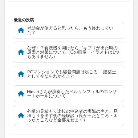
最近の投稿
補助金が使えると思ったら、もう終わってい
た？
なぜ！？食洗機を開けたらゴキブリが出た時の
原因と対策について（Gの画像・イラストは1つ
もありません）
RCマンションでも騒音問題は起こる — 建築士
として今ならわかること
Himariさんが演奏したベルリンフィルのコンサ
ートホールについて
外構の見積もり比較の申込者の実際の声と、見
積もりを出す側の経験談（良かったところ・困
ったところなど全部見せます）