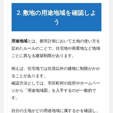
よ
う
2. 敷地の用途地域を確認しよ
3
う
3.
建ぺ
い率
と容
積
用途地域
とは、都市計画において土地の使い方を
率：
定めたルールのことで、住宅地や商業地など地域
増築
に必
ごとに異なる建築制限があります。
要な
スペ
例えば、住宅地では住居以外の建物に制限がかか
ース
を確
ることがあります。
保す
確認方法としては、市区町村の役所やホームペー
る
ジから「用途地域図」を入手するのが一般的で
4
4.
す。
日影
規制
自分の土地がどの用途地域に属するかを確認し、
に気