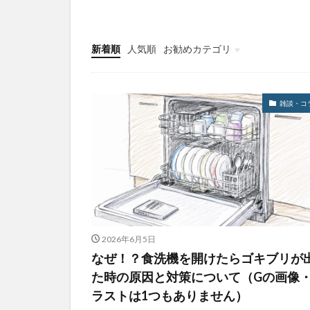
新着順
人気順
お勧めカテゴリ
注文住宅の基本
住宅の機能・性能
購入・建築プロセス
雑談・コ
2026年6月5日
なぜ！？食洗機を開けたらゴキブリが
た時の原因と対策について（Gの画像
ラストは1つもありません）