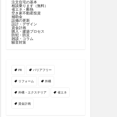
注文住宅の基本
相談乗ります（無料）
省エネ・断熱
空き家不動産投資
補助金
設備の更新
設計・デザイン
資金計画
購入・建築プロセス
防犯・防災
雑談・コラム
騒音対策
PR
バリアフリー
リフォーム
外構
外構・エクステリア
省エネ
資金計画