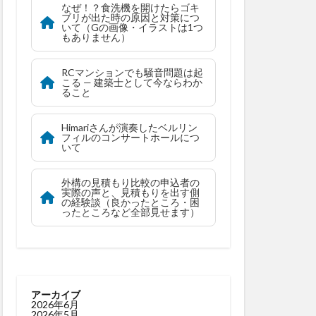
なぜ！？食洗機を開けたらゴキ
ブリが出た時の原因と対策につ
いて（Gの画像・イラストは1つ
もありません）
RCマンションでも騒音問題は起
こる — 建築士として今ならわか
ること
Himariさんが演奏したベルリン
フィルのコンサートホールにつ
いて
外構の見積もり比較の申込者の
実際の声と、見積もりを出す側
の経験談（良かったところ・困
ったところなど全部見せます）
アーカイブ
2026年6月
2026年5月