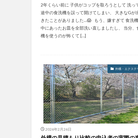
2年くらい前に 子供がコップを取ろうとして 洗っ
途中の食洗機を誤って開けてしまい、 大きなGが
きたことがありました…😱 もう、嫌すぎて 食洗
中にあったお皿を全部洗い直しましたし、 当分、
機を使うのが怖くて […]
外構・エクステ
2026年2月26日
外構の見積もり比較の申込者の実際の