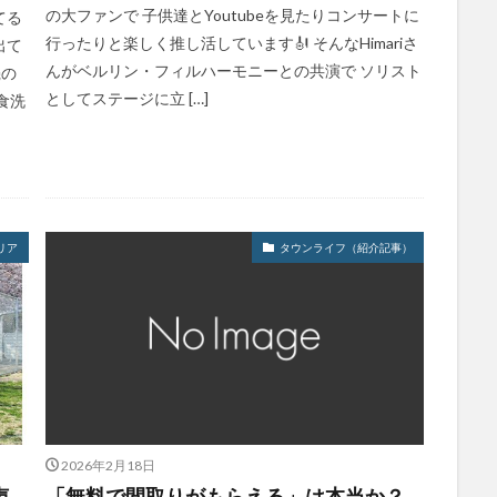
の大ファンで 子供達とYoutubeを見たりコンサートに
てる
行ったりと楽しく推し活しています🎻 そんなHimariさ
出て
んがベルリン・フィルハーモニーとの共演で ソリスト
機の
としてステージに立 […]
食洗
リア
タウンライフ（紹介記事）
2026年2月18日
声
「無料で間取りがもらえる」は本当か？