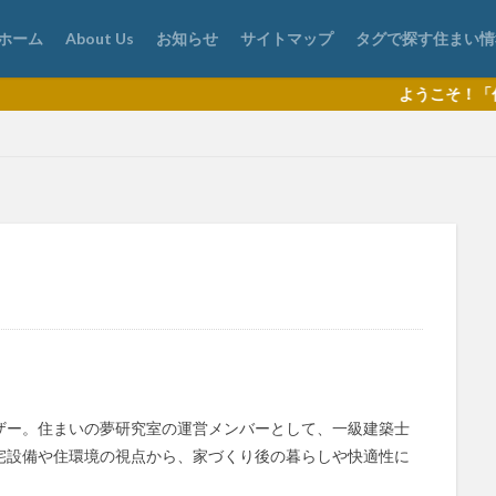
ホーム
About Us
お知らせ
サイトマップ
タグで探す住まい情
ようこそ！「住まいの夢 研究室
ザー。住まいの夢研究室の運営メンバーとして、一級建築士
宅設備や住環境の視点から、家づくり後の暮らしや快適性に