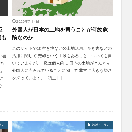
2025年7月4日
距
外国人が日本の土地を買うことが何故危
実も
険なのか
このサイトでは 空き地などの土地活用、空き家などの
活用に関して 売却という手段もあることについても書
が最
いていますが、 私は個人的に 国内の土地がどんどん
の
外国人に売られていることに関して 非常に大きな懸念
に」
を持っています。 領土 […]
に
で
ラム
雑談・コラム