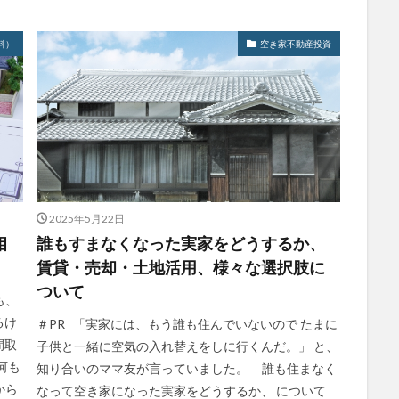
料）
空き家不動産投資
2025年5月22日
相
誰もすまなくなった実家をどうするか、
賃貸・売却・土地活用、様々な選択肢に
ついて
も、
るけ
＃PR 「実家には、もう誰も住んでいないので たまに
間取
子供と一緒に空気の入れ替えをしに行くんだ。」 と、
何も
知り合いのママ友が言っていました。 誰も住まなく
から
なって空き家になった実家をどうするか、 について