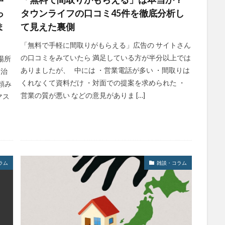
っ
タウンライフの口コミ45件を徹底分析し
ま
て見えた裏側
「無料で手軽に間取りがもらえる」広告の サイトさん
の口コミをみていたら 満足している方が半分以上では
場所
ありましたが、 中には ・営業電話が多い ・間取りは
自治
くれなくて資料だけ ・対面での提案を求められた ・
頼み
営業の質が悪い などの意見がありま […]
マス
ラム
雑談・コラム