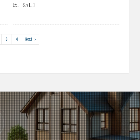
は、 &n […]
3
4
Next