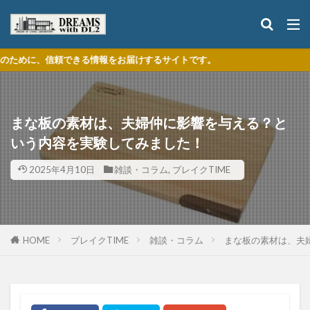
頼できる情報をお届けするサイトです。
まな板の素材は、夫婦仲に影響を与える？と
いう内容を実験してみました！
2025年4月10日
雑談・コラム
,
ブレイクTIME
HOME
ブレイクTIME
雑談・コラム
まな板の素材は、夫