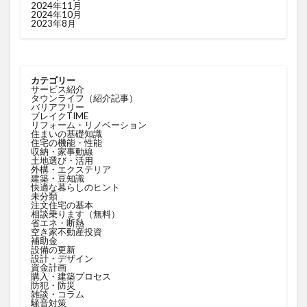
2024年11月
2024年10月
2023年8月
カテゴリー
サービス紹介
タウンライフ（紹介記事）
バリアフリー
ブレイクTIME
リフォーム・リノベーション
住まいの基礎知識
住宅の機能・性能
収納・家事動線
土地選び・活用
外構・エクステリア
建築・豆知識
快適な暮らしのヒント
未分類
注文住宅の基本
相談乗ります（無料）
省エネ・断熱
空き家不動産投資
補助金
設備の更新
設計・デザイン
資金計画
購入・建築プロセス
防犯・防災
雑談・コラム
騒音対策